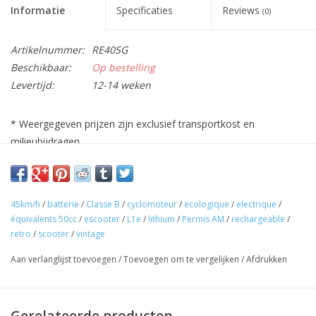
Informatie
Specificaties
Reviews
(0)
Artikelnummer:
RE40SG
Beschikbaar:
Op bestelling
Levertijd:
12-14 weken
* Weergegeven prijzen zijn exclusief transportkost en
milieubijdragen
45km/h
/
batterie
/
Classe B
/
cyclomoteur
/
ecologique
/
electrique
/
équivalents 50cc
/
escooter
/
L1e
/
lithium
/
Permis AM
/
rechargeable
/
retro
/
scooter
/
vintage
Aan verlanglijst toevoegen
/
Toevoegen om te vergelijken
/
Afdrukken
Gerelateerde producten