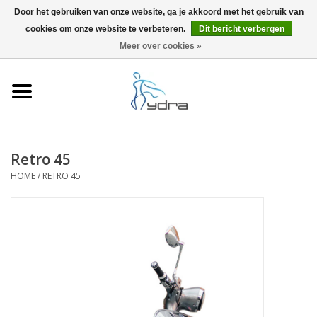
Door het gebruiken van onze website, ga je akkoord met het gebruik van
cookies om onze website te verbeteren.
Dit bericht verbergen
EUR
/
GBP
0 Artikelen - €0,00
Meer over cookies »
Home
Modellen
Waar kopen
Retro 45
HOME
/
RETRO 45
Info
Accessoires
Blog