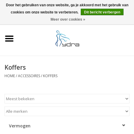
Door het gebruiken van onze website, ga je akkoord met het gebruik van
cookies om onze website te verbeteren.
Dit bericht verbergen
EUR
/
GBP
0 Artikelen - €0,00
Meer over cookies »
Home
Modellen
Waar kopen
Koffers
HOME
/
ACCESSOIRES
/
KOFFERS
Info
Accessoires
Blog
Vermogen