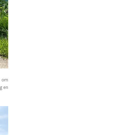
t om
ig en