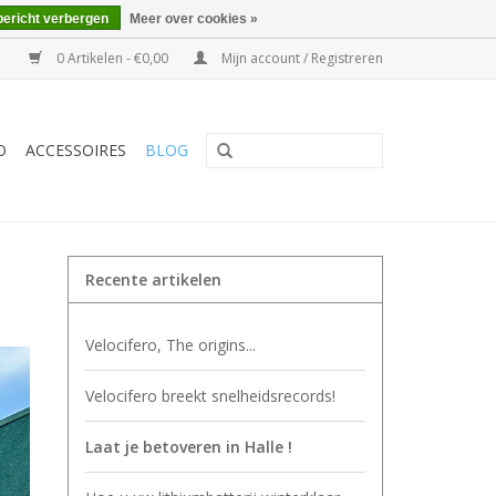
bericht verbergen
Meer over cookies »
0 Artikelen - €0,00
Mijn account / Registreren
O
ACCESSOIRES
BLOG
Recente artikelen
Velocifero, The origins...
Velocifero breekt snelheidsrecords!
Laat je betoveren in Halle !