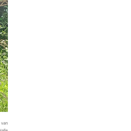
 van
Halle