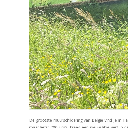
De grootste muurschildering van België vind je in H
maar liefst 2000 m2, kreeg een nieuw likje verf in 