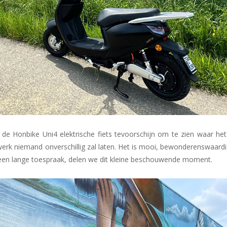
de Honbike Uni4 elektrische fiets tevoorschijn om te zien waar he
werk niemand onverschillig zal laten. Het is mooi, bewonderenswaard
 een lange toespraak, delen we dit kleine beschouwende moment.