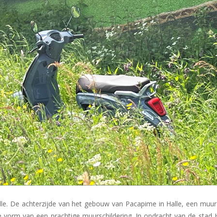
alle. De achterzijde van het gebouw van Pacapime in Halle, een muur
de vorm van een prachtige muurschildering. In opdracht van de stad 