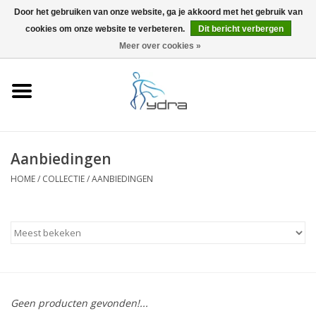
Door het gebruiken van onze website, ga je akkoord met het gebruik van
cookies om onze website te verbeteren.
Dit bericht verbergen
EUR
/
GBP
0 Artikelen - €0,00
Meer over cookies »
Home
Modellen
Waar kopen
Aanbiedingen
HOME
/
COLLECTIE
/
AANBIEDINGEN
Info
Accessoires
Blog
Geen producten gevonden!...