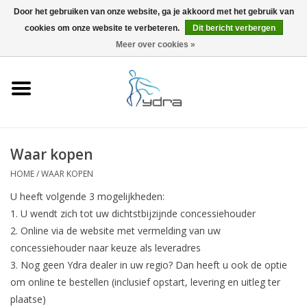
Door het gebruiken van onze website, ga je akkoord met het gebruik van
cookies om onze website te verbeteren.
Dit bericht verbergen
EUR
/
GBP
0 Artikelen - €0,00
Meer over cookies »
Home
Modellen
Waar kopen
Waar kopen
HOME
/
WAAR KOPEN
Info
U heeft volgende 3 mogelijkheden:
U wendt zich tot uw dichtstbijzijnde concessiehouder
Accessoires
Online via de website met vermelding van uw
concessiehouder naar keuze als leveradres
Blog
Nog geen Ydra dealer in uw regio? Dan heeft u ook de optie
om online te bestellen (inclusief opstart, levering en uitleg ter
plaatse)