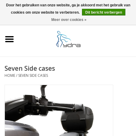
Door het gebruiken van onze website, ga je akkoord met het gebruik van
cookies om onze website te verbeteren.
Dit bericht verbergen
EUR
/
GBP
0 Artikelen - €0,00
Meer over cookies »
Home
Modellen
Waar kopen
Seven Side cases
HOME
/
SEVEN SIDE CASES
Info
Accessoires
Blog