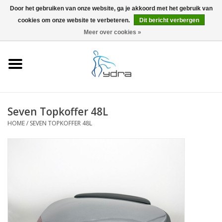
Door het gebruiken van onze website, ga je akkoord met het gebruik van
cookies om onze website te verbeteren.
Dit bericht verbergen
EUR
/
GBP
0 Artikelen - €0,00
Meer over cookies »
Home
Modellen
Waar kopen
Seven Topkoffer 48L
HOME
/
SEVEN TOPKOFFER 48L
Info
Accessoires
Blog