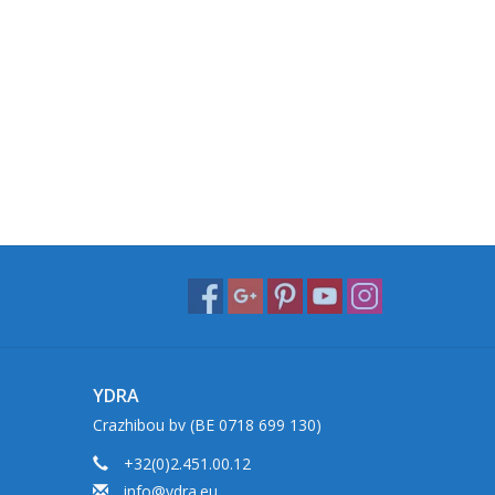
YDRA
Crazhibou bv (BE 0718 699 130)
+32(0)2.451.00.12
info@ydra.eu