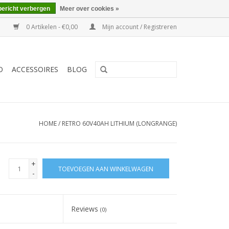
bericht verbergen
Meer over cookies »
0 Artikelen - €0,00
Mijn account / Registreren
O
ACCESSOIRES
BLOG
HOME
/
RETRO 60V40AH LITHIUM (LONGRANGE)
+
TOEVOEGEN AAN WINKELWAGEN
-
Reviews
(0)