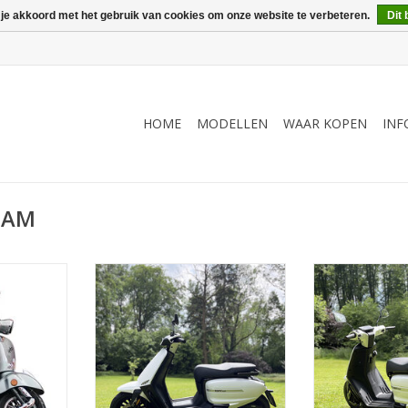
 je akkoord met het gebruik van cookies om onze website te verbeteren.
Dit 
HOME
MODELLEN
WAAR KOPEN
INF
s AM
len !
Stylish Italian design
Stylish It
NKELWAGEN
TOEVOEGEN AAN WINKELWAGEN
TOEVOEGEN AA