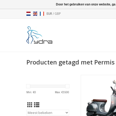
Door het gebruiken van onze website, ga
EUR
/
GBP
Producten getagd met Permi
Vrijheid op wie
TOEVOEGEN AAN WI
Min: €
0
Max: €
5500