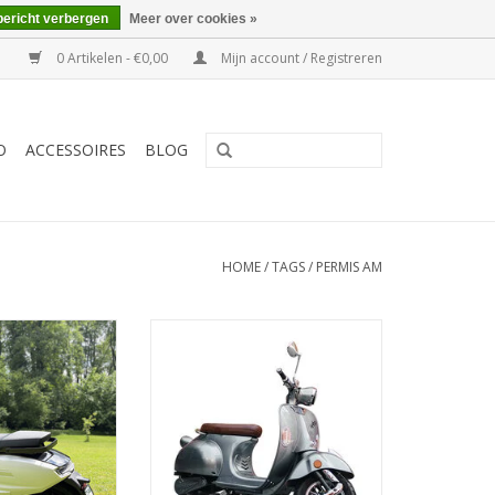
bericht verbergen
Meer over cookies »
0 Artikelen - €0,00
Mijn account / Registreren
O
ACCESSOIRES
BLOG
HOME
/
TAGS
/
PERMIS AM
alian design
Vrijheid op wielen !
N WINKELWAGEN
TOEVOEGEN AAN WINKELWAGEN