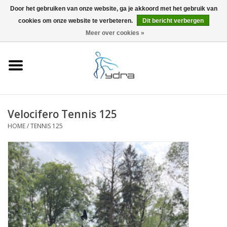
Door het gebruiken van onze website, ga je akkoord met het gebruik van
cookies om onze website te verbeteren.
Dit bericht verbergen
EUR
/
GBP
0 Artikelen - €0,00
Meer over cookies »
Home
Modellen
Waar kopen
Velocifero Tennis 125
HOME
/
TENNIS 125
Info
Accessoires
Blog