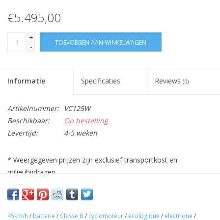
€5.495,00
+
TOEVOEGEN AAN WINKELWAGEN
-
Informatie
Specificaties
Reviews
(0)
Artikelnummer:
VC125W
Beschikbaar:
Op bestelling
Levertijd:
4-5 weken
* Weergegeven prijzen zijn exclusief transportkost en
milieubijdragen
45km/h
/
batterie
/
Classe B
/
cyclomoteur
/
ecologique
/
electrique
/