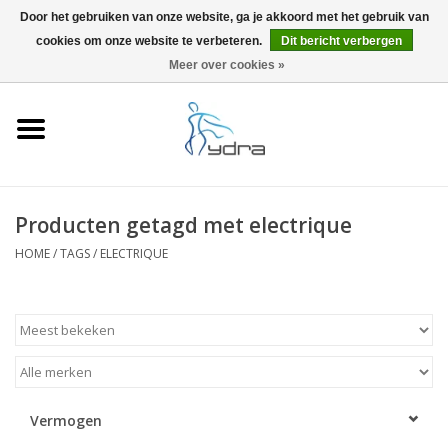
Door het gebruiken van onze website, ga je akkoord met het gebruik van
cookies om onze website te verbeteren.
Dit bericht verbergen
EUR
/
GBP
0 Artikelen - €0,00
Meer over cookies »
Home
Modellen
Waar kopen
Producten getagd met electrique
HOME
/
TAGS
/
ELECTRIQUE
Info
Accessoires
Blog
Vermogen