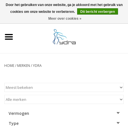
Door het gebruiken van onze website, ga je akkoord met het gebruik van
cookies om onze website te verbeteren.
Dit bericht verbergen
EUR
/
GBP
0 Artikelen - €0,00
Meer over cookies »
Home
Modellen
Waar kopen
HOME
/
MERKEN
/
YDRA
Info
Accessoires
Blog
Vermogen
Type