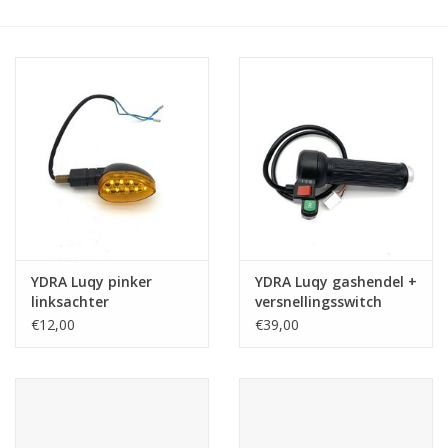
YDRA Luqy pinker
YDRA Luqy gashendel +
linksachter
versnellingsswitch
€12,00
€39,00