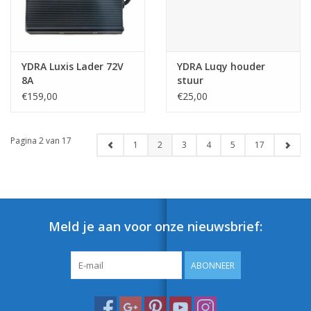
YDRA Luxis Lader 72V
YDRA Luqy houder
8A
stuur
€159,00
€25,00
Pagina 2 van 17
1
2
3
4
5
17
Meld je aan voor onze nieuwsbrief:
ABONNEER