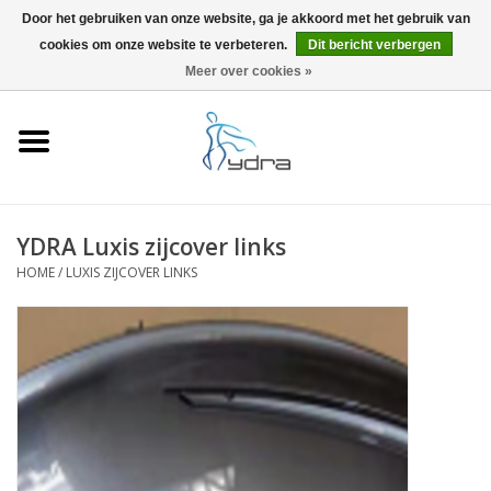
Door het gebruiken van onze website, ga je akkoord met het gebruik van
cookies om onze website te verbeteren.
Dit bericht verbergen
EUR
/
GBP
0 Artikelen - €0,00
Meer over cookies »
Home
Modellen
Waar kopen
YDRA Luxis zijcover links
HOME
/
LUXIS ZIJCOVER LINKS
Info
Accessoires
Blog