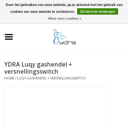
Door het gebruiken van onze website, ga je akkoord met het gebruik van
cookies om onze website te verbeteren.
Dit bericht verbergen
EUR
/
GBP
0 Artikelen - €0,00
Meer over cookies »
Home
Modellen
Waar kopen
YDRA Luqy gashendel +
versnellingsswitch
Info
HOME
/
LUQY GASHENDEL + VERSNELLINGSSWITCH
Accessoires
Blog