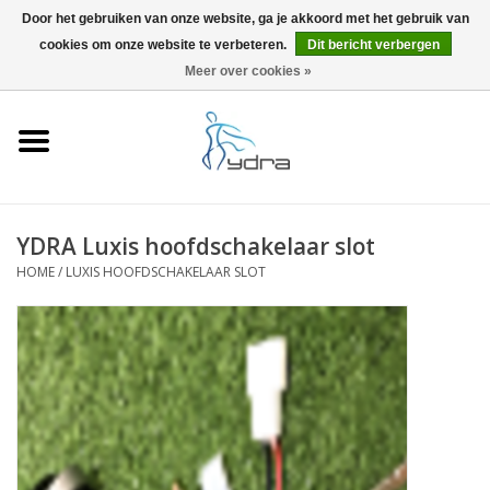
Door het gebruiken van onze website, ga je akkoord met het gebruik van
cookies om onze website te verbeteren.
Dit bericht verbergen
EUR
/
GBP
0 Artikelen - €0,00
Meer over cookies »
Home
Modellen
Waar kopen
YDRA Luxis hoofdschakelaar slot
HOME
/
LUXIS HOOFDSCHAKELAAR SLOT
Info
Accessoires
Blog