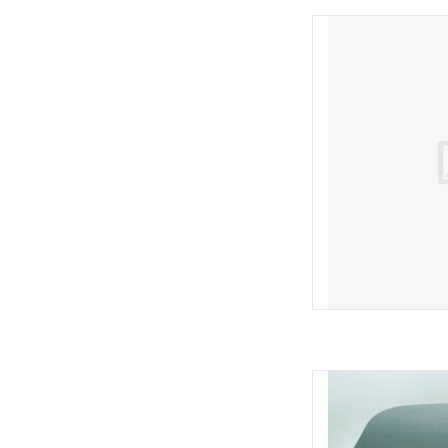
YDRA Luxis 
TOEVOEGEN
Stijlvolle 32L to
TOEVOEGEN