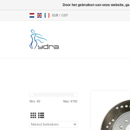
Door het gebruiken van onze website, ga
EUR
/
GBP
YDRA Luqy - 
Min: €
0
Max: €
700
TOEVOEGEN