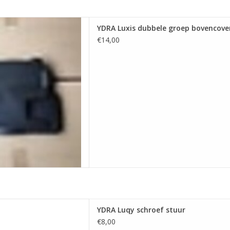
 groep bovencover batterij
YDRA Luxis dubbele groep bovencover
 AAN WINKELWAGEN
€14,00
y schroef stuur
YDRA Luqy schroef stuur
 AAN WINKELWAGEN
€8,00