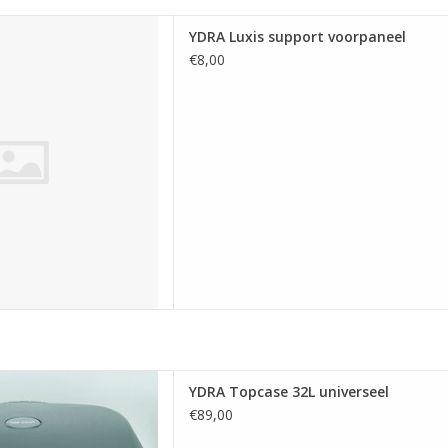
support voorpaneel
YDRA Luxis support voorpaneel
 AAN WINKELWAGEN
€8,00
pcase voor helm of bagage
YDRA Topcase 32L universeel
 AAN WINKELWAGEN
€89,00