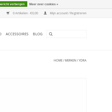
bericht verbergen
Meer over cookies »
0 Artikelen - €0,00
Mijn account / Registreren
O
ACCESSOIRES
BLOG
HOME
/
MERKEN
/
YDRA