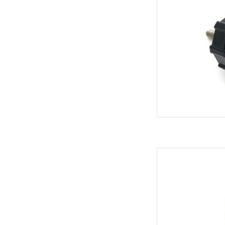
YDRA Luqy 
TOEVOEGEN