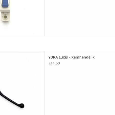
is - Remhendel R
YDRA Luxis - Remhendel R
 AAN WINKELWAGEN
€11,50