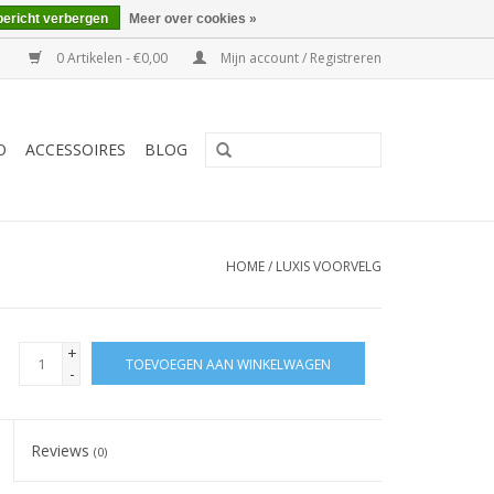
bericht verbergen
Meer over cookies »
0 Artikelen - €0,00
Mijn account / Registreren
O
ACCESSOIRES
BLOG
HOME
/
LUXIS VOORVELG
+
TOEVOEGEN AAN WINKELWAGEN
-
Reviews
(0)