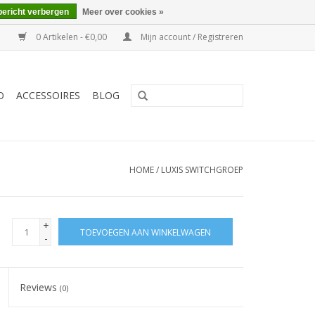
bericht verbergen
Meer over cookies »
0 Artikelen - €0,00
Mijn account / Registreren
O
ACCESSOIRES
BLOG
HOME
/
LUXIS SWITCHGROEP
+
TOEVOEGEN AAN WINKELWAGEN
-
Reviews
(0)