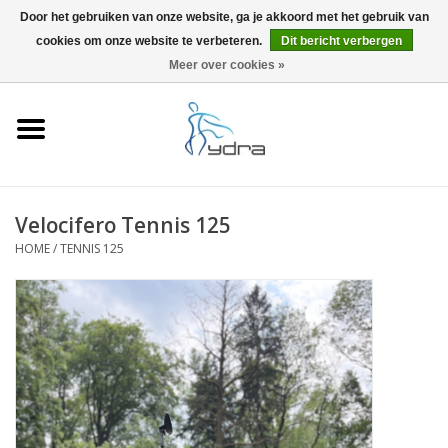
Door het gebruiken van onze website, ga je akkoord met het gebruik van
cookies om onze website te verbeteren.
Dit bericht verbergen
EUR
/
GBP
0 Artikelen - €0,00
Meer over cookies »
Home
Modellen
Waar kopen
Velocifero Tennis 125
HOME
/
TENNIS 125
Info
Accessoires
Blog