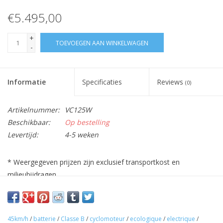
€5.495,00
+
TOEVOEGEN AAN WINKELWAGEN
-
Informatie
Specificaties
Reviews
(0)
Artikelnummer:
VC125W
Beschikbaar:
Op bestelling
Levertijd:
4-5 weken
* Weergegeven prijzen zijn exclusief transportkost en
milieubijdragen
45km/h
/
batterie
/
Classe B
/
cyclomoteur
/
ecologique
/
electrique
/