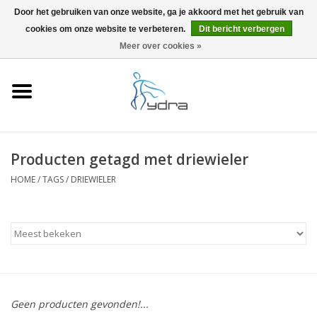
Door het gebruiken van onze website, ga je akkoord met het gebruik van
cookies om onze website te verbeteren.
Dit bericht verbergen
EUR
/
GBP
0 Artikelen - €0,00
Meer over cookies »
Home
Modellen
Waar kopen
Producten getagd met driewieler
HOME
/
TAGS
/
DRIEWIELER
Info
Accessoires
Blog
Geen producten gevonden!...