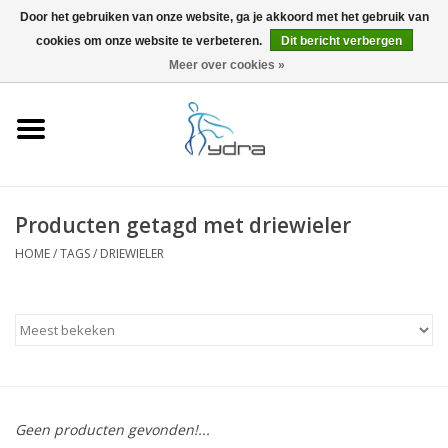
Door het gebruiken van onze website, ga je akkoord met het gebruik van
cookies om onze website te verbeteren.
Dit bericht verbergen
EUR
/
GBP
0 Artikelen - €0,00
Meer over cookies »
Home
Modellen
Waar kopen
Producten getagd met driewieler
HOME
/
TAGS
/
DRIEWIELER
Info
Accessoires
Blog
Geen producten gevonden!...