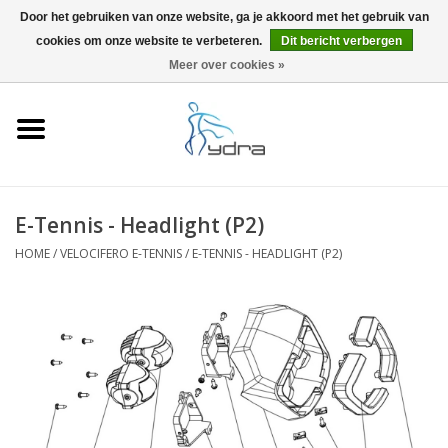
Door het gebruiken van onze website, ga je akkoord met het gebruik van
cookies om onze website te verbeteren.
Dit bericht verbergen
EUR
/
GBP
0 Artikelen - €0,00
Meer over cookies »
Home
Modellen
Waar kopen
E-Tennis - Headlight (P2)
HOME
/
VELOCIFERO E-TENNIS
/
E-TENNIS - HEADLIGHT (P2)
Info
Accessoires
Blog