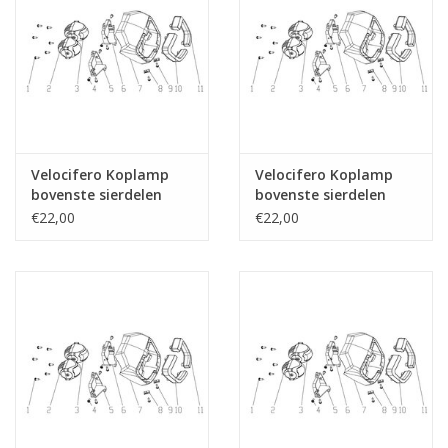
Velocifero Koplamp
Velocifero Koplamp
bovenste sierdelen
bovenste sierdelen
(helder baangrijs) (7)
(glanzend zwart) (7)
€22,00
€22,00