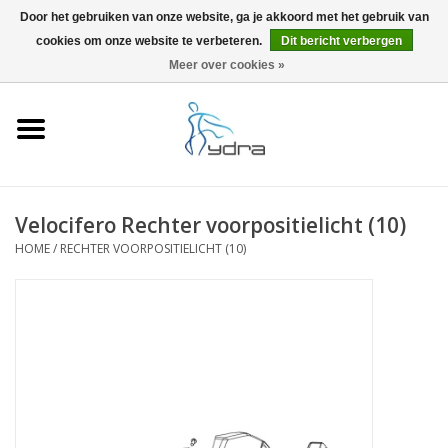
Door het gebruiken van onze website, ga je akkoord met het gebruik van
cookies om onze website te verbeteren.
Dit bericht verbergen
EUR
/
GBP
0 Artikelen - €0,00
Meer over cookies »
Home
Modellen
Waar kopen
Velocifero Rechter voorpositielicht (10)
HOME
/
RECHTER VOORPOSITIELICHT (10)
Info
Accessoires
Blog