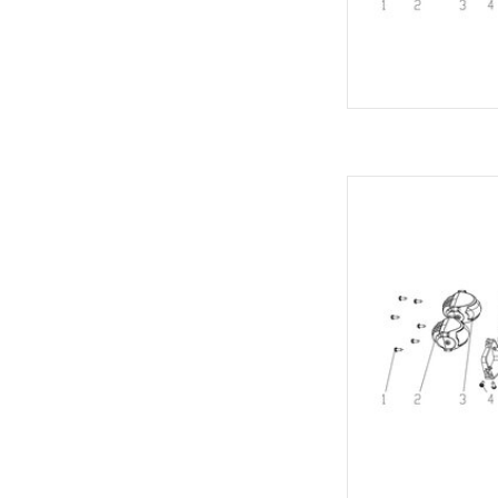
Velocifero Koplamp 
TOEVOEGEN