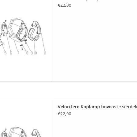
ngrijs) (7)
€22,00
 AAN WINKELWAGEN
ovenste sierdelen (glanzend
Velocifero Koplamp bovenste sierdele
wart) (7)
€22,00
 AAN WINKELWAGEN