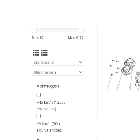
Velocifero S
Min: €
0
Max: €
150
TOEVOEGEN
Vermogen
+45 km/h (125cc
equivalent)
45 km/h (50cc
equivalenctie)