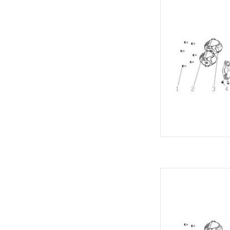
baa
TOEVOEGEN
Velocifero Koplamp b
z
TOEVOEGEN