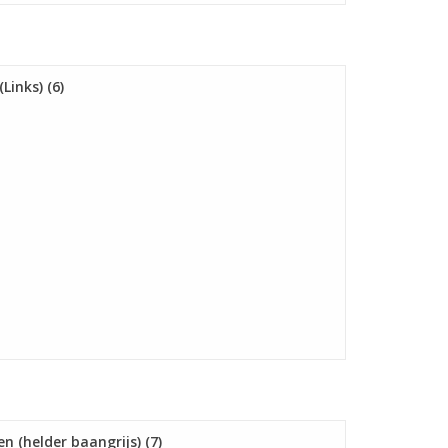
inks) (6)
n (helder baangrijs) (7)