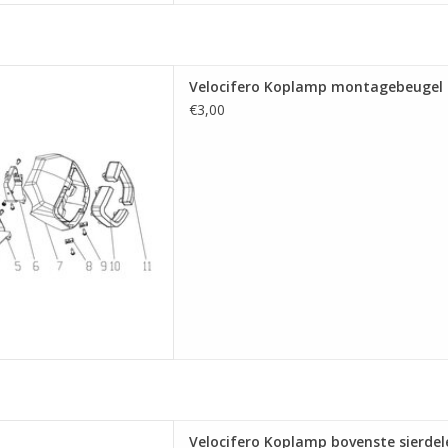
 montagebeugel (Links) (6)
Velocifero Koplamp montagebeugel (L
 AAN WINKELWAGEN
€3,00
bovenste sierdelen (helder
Velocifero Koplamp bovenste sierdele