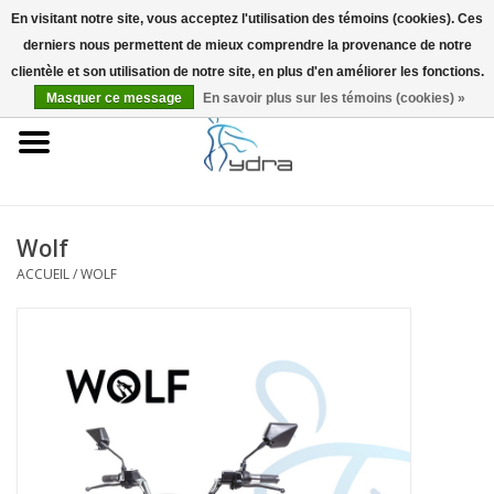
En visitant notre site, vous acceptez l'utilisation des témoins (cookies). Ces
derniers nous permettent de mieux comprendre la provenance de notre
EUR
/
GBP
0 Articles - €0,00
clientèle et son utilisation de notre site, en plus d'en améliorer les fonctions.
Masquer ce message
En savoir plus sur les témoins (cookies) »
Accueil
Modèles
Où acheter
Wolf
ACCUEIL
/
WOLF
Infos
Accessoires
Blog