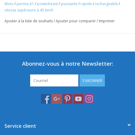
Moto
/
permis A1
/
powerbeast
/
puissante
/
rapide
/
rechargeable
/
vitesse supérieure à 45 km/h
Ajouter à la liste de souhaits
/
Ajouter pour comparer
/
Imprimer
Abonnez-vous à notre Newsletter:
S'ABONNER
La moto ultrapuissante
Une moto musclée qui en jette. Une ligne épurée dégageant
puissance et robustesse. Rapide et efficace.
Son moteur 5kW vous garantit des accélérations à couper le
Service client
souffle. La Wolf peut atteindre une vitesse de 100 km/h.