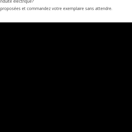
nduite électrique?
es proposées et commandez votre exemplaire sans attendre.