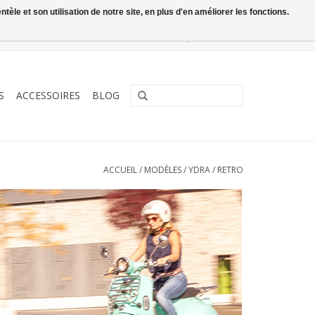
le et son utilisation de notre site, en plus d'en améliorer les fonctions.
0 Articles - €0,00
Mon compte / S'inscrire
S
ACCESSOIRES
BLOG
ACCUEIL
/
MODÈLES
/
YDRA
/
RETRO