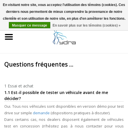
En visitant notre site, vous acceptez l'utilisation des témoins (cookies). Ces
derniers nous permettent de mieux comprendre la provenance de notre
EUR
/
GBP
0 Articles - €0,00
clientèle et son utilisation de notre site, en plus d'en améliorer les fonctions.
Masquer ce message
En savoir plus sur les témoins (cookies) »
Accueil
Modèles
Où acheter
Questions fréquentes ...
Infos
1 Essai et achat
Accessoires
1.1 Est-il possible de tester un véhicule avant de me
décider?
Oui. Tous nos véhicules sont disponibles en version démo pour test
Blog
drive sur simple
demande
(dispositions pratiques à discuter).
Dans certains cas, nos dealers disposent également de véhicules
test en concession (n’hésitez pas à nous contacter pour vous