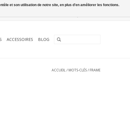
le et son utilisation de notre site, en plus d'en améliorer les fonctions.
0 Articles - €0,00
Mon compte / S'inscrire
S
ACCESSOIRES
BLOG
ACCUEIL
/
MOTS-CLÉS
/
FRAME