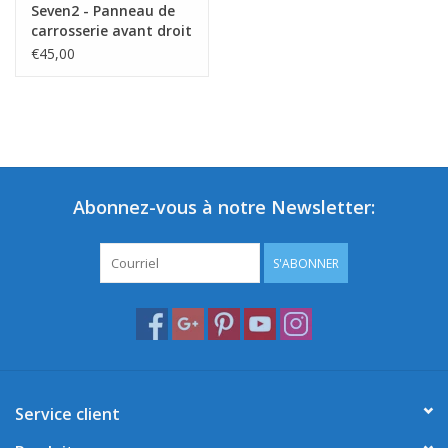
Seven2 - Panneau de
carrosserie avant droit
carbone (côté)
€45,00
Abonnez-vous à notre Newsletter:
S'ABONNER
Service client