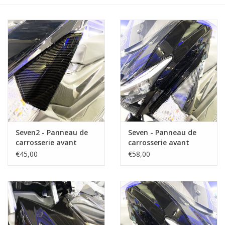
Seven2 - Panneau de
Seven - Panneau de
carrosserie avant
carrosserie avant
gauche carbone (côté)
gauche
€45,00
€58,00