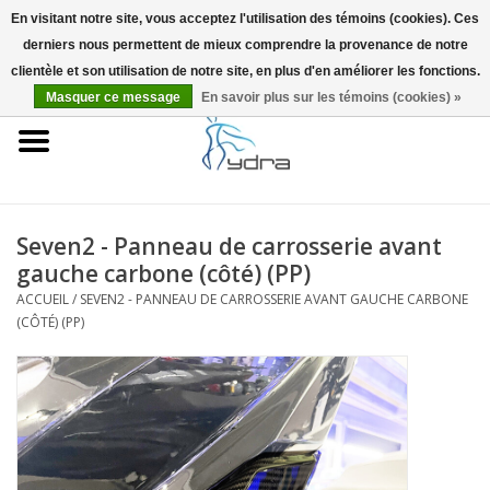
En visitant notre site, vous acceptez l'utilisation des témoins (cookies). Ces
derniers nous permettent de mieux comprendre la provenance de notre
EUR
/
GBP
0 Articles - €0,00
clientèle et son utilisation de notre site, en plus d'en améliorer les fonctions.
Masquer ce message
En savoir plus sur les témoins (cookies) »
Accueil
Modèles
Où acheter
Seven2 - Panneau de carrosserie avant
gauche carbone (côté) (PP)
Infos
ACCUEIL
/
SEVEN2 - PANNEAU DE CARROSSERIE AVANT GAUCHE CARBONE
(CÔTÉ) (PP)
Accessoires
Blog