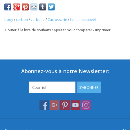
body
/
carbon
/
carbone
/
Carrosserie
/
lichaamspaneel
Ajouter à la liste de souhaits
/
Ajouter pour comparer
/
Imprimer
Abonnez-vous à notre Newsletter:
S'ABONNER