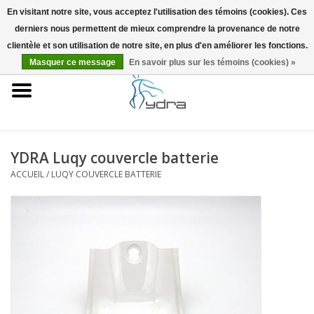
En visitant notre site, vous acceptez l'utilisation des témoins (cookies). Ces
derniers nous permettent de mieux comprendre la provenance de notre
EUR
/
GBP
0 Articles - €0,00
clientèle et son utilisation de notre site, en plus d'en améliorer les fonctions.
Masquer ce message
En savoir plus sur les témoins (cookies) »
Accueil
Modèles
Où acheter
YDRA Luqy couvercle batterie
ACCUEIL
/
LUQY COUVERCLE BATTERIE
Infos
Accessoires
Blog