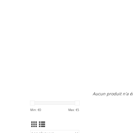
Aucun produit n'a ét
Min: €
0
Max: €
5