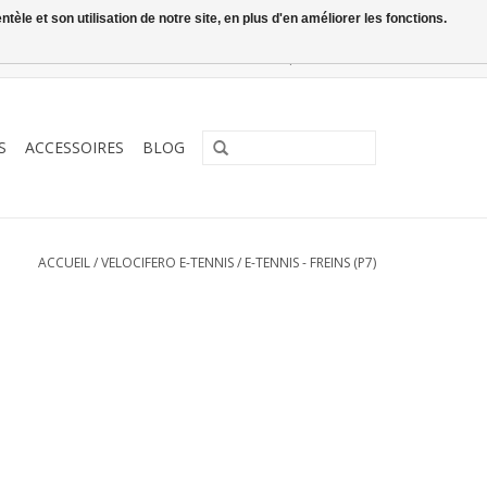
le et son utilisation de notre site, en plus d'en améliorer les fonctions.
0 Articles - €0,00
Mon compte / S'inscrire
S
ACCESSOIRES
BLOG
ACCUEIL
/
VELOCIFERO E-TENNIS
/
E-TENNIS - FREINS (P7)