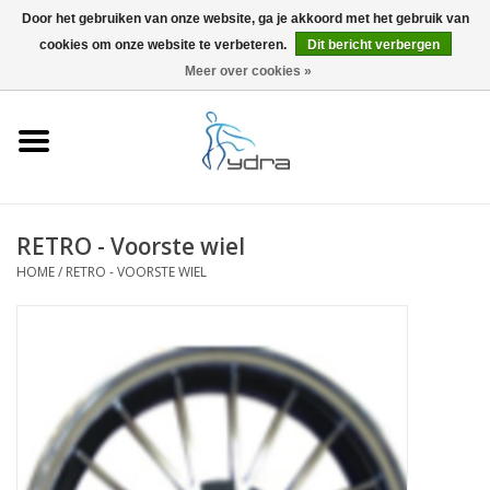
Door het gebruiken van onze website, ga je akkoord met het gebruik van
cookies om onze website te verbeteren.
Dit bericht verbergen
EUR
/
GBP
0 Artikelen - €0,00
Meer over cookies »
Home
Modellen
Waar kopen
RETRO - Voorste wiel
HOME
/
RETRO - VOORSTE WIEL
Info
Accessoires
Blog