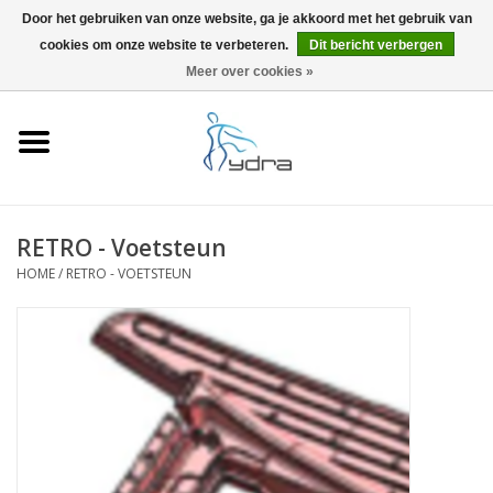
Door het gebruiken van onze website, ga je akkoord met het gebruik van
cookies om onze website te verbeteren.
Dit bericht verbergen
EUR
/
GBP
0 Artikelen - €0,00
Meer over cookies »
Home
Modellen
Waar kopen
RETRO - Voetsteun
HOME
/
RETRO - VOETSTEUN
Info
Accessoires
Blog