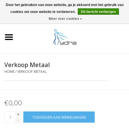
Door het gebruiken van onze website, ga je akkoord met het gebruik van
cookies om onze website te verbeteren.
Dit bericht verbergen
EUR
/
GBP
0 Artikelen - €0,00
Meer over cookies »
Home
Modellen
Waar kopen
Verkoop Metaal
HOME
/
VERKOOP METAAL
Info
Accessoires
€0,00
Blog
+
TOEVOEGEN AAN WINKELWAGEN
-