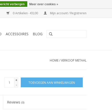
bericht verbergen
Meer over cookies »
0 Artikelen - €0,00
Mijn account / Registreren
O
ACCESSOIRES
BLOG
HOME
/
VERKOOP METAAL
+
TOEVOEGEN AAN WINKELWAGEN
-
Reviews
(0)