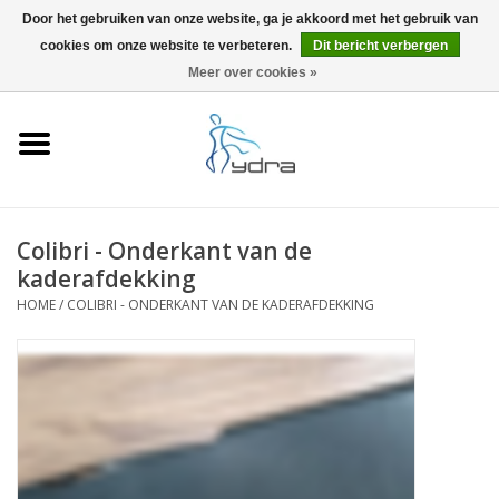
Door het gebruiken van onze website, ga je akkoord met het gebruik van
cookies om onze website te verbeteren.
Dit bericht verbergen
EUR
/
GBP
0 Artikelen - €0,00
Meer over cookies »
Home
Modellen
Waar kopen
Colibri - Onderkant van de
kaderafdekking
Info
HOME
/
COLIBRI - ONDERKANT VAN DE KADERAFDEKKING
Accessoires
Blog