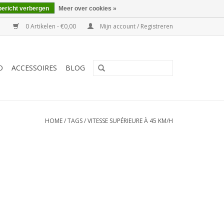
bericht verbergen
Meer over cookies »
0 Artikelen - €0,00
Mijn account / Registreren
O
ACCESSOIRES
BLOG
HOME
/
TAGS
/
VITESSE SUPÉRIEURE À 45 KM/H