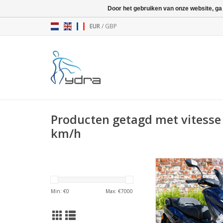
Door het gebruiken van onze website, ga
EUR
/
GBP
Producten getagd met vitesse
km/h
Activate your mob
TOEVOEGEN AAN WI
Min: €
0
Max: €
7000