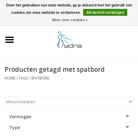
Door het gebruiken van onze website, ga je akkoord met het gebruik van
cookies om onze website te verbeteren.
Dit bericht verbergen
EUR
/
GBP
0 Artikelen - €0,00
Meer over cookies »
Home
Modellen
Waar kopen
Producten getagd met spatbord
HOME
/
TAGS
/
SPATBORD
Info
Accessoires
Blog
Vermogen
Type