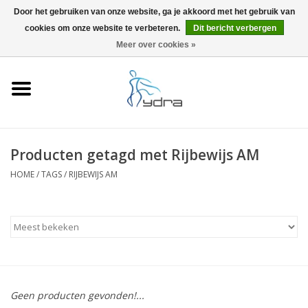
Door het gebruiken van onze website, ga je akkoord met het gebruik van
cookies om onze website te verbeteren.
Dit bericht verbergen
EUR
/
GBP
0 Artikelen - €0,00
Meer over cookies »
Home
Modellen
Waar kopen
Producten getagd met Rijbewijs AM
HOME
/
TAGS
/
RIJBEWIJS AM
Info
Accessoires
Blog
Geen producten gevonden!...