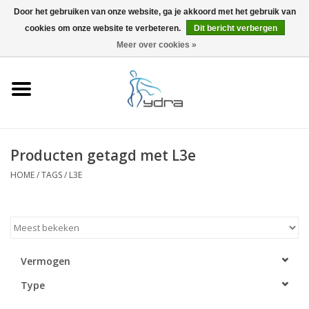
Door het gebruiken van onze website, ga je akkoord met het gebruik van
cookies om onze website te verbeteren.
Dit bericht verbergen
EUR
/
GBP
0 Artikelen - €0,00
Meer over cookies »
Home
Modellen
Waar kopen
Producten getagd met L3e
HOME
/
TAGS
/
L3E
Info
Accessoires
Blog
Vermogen
Type