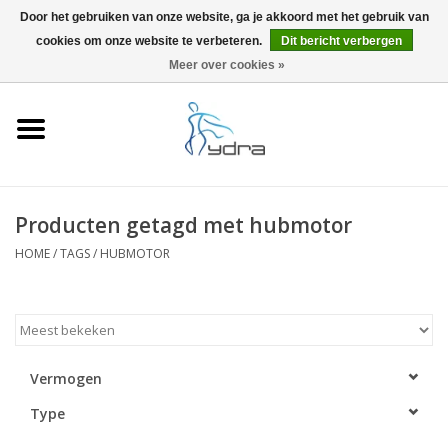
Door het gebruiken van onze website, ga je akkoord met het gebruik van
cookies om onze website te verbeteren.
Dit bericht verbergen
EUR
/
GBP
0 Artikelen - €0,00
Meer over cookies »
Home
Modellen
Waar kopen
Producten getagd met hubmotor
HOME
/
TAGS
/
HUBMOTOR
Info
Accessoires
Blog
Vermogen
Type