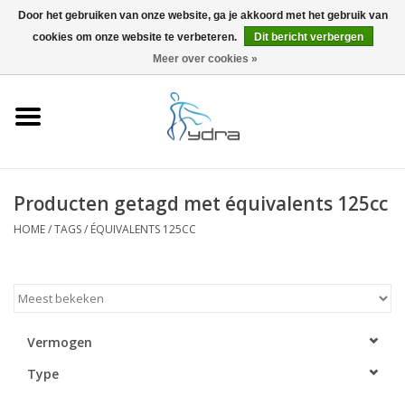
Door het gebruiken van onze website, ga je akkoord met het gebruik van
cookies om onze website te verbeteren.
Dit bericht verbergen
EUR
/
GBP
0 Artikelen - €0,00
Meer over cookies »
Home
Modellen
Waar kopen
Producten getagd met équivalents 125cc
HOME
/
TAGS
/
ÉQUIVALENTS 125CC
Info
Accessoires
Blog
Vermogen
Type