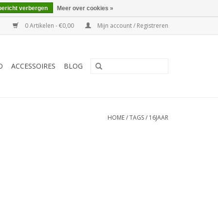
bericht verbergen
Meer over cookies »
0 Artikelen - €0,00
Mijn account / Registreren
O
ACCESSOIRES
BLOG
HOME
/
TAGS
/
16JAAR