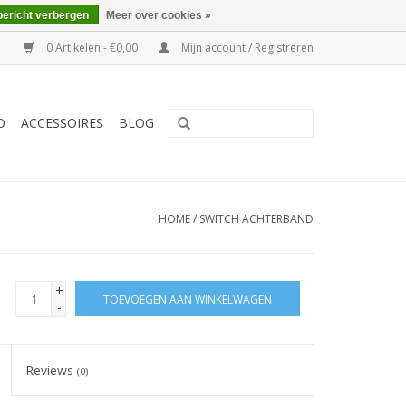
bericht verbergen
Meer over cookies »
0 Artikelen - €0,00
Mijn account / Registreren
O
ACCESSOIRES
BLOG
HOME
/
SWITCH ACHTERBAND
+
TOEVOEGEN AAN WINKELWAGEN
-
Reviews
(0)