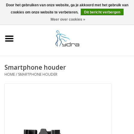
Door het gebruiken van onze website, ga je akkoord met het gebruik van
cookies om onze website te verbeteren.
Dit bericht verbergen
EUR
/
GBP
0 Artikelen - €0,00
Meer over cookies »
Home
Modellen
Waar kopen
Smartphone houder
HOME
/
SMARTPHONE HOUDER
Info
Accessoires
Blog