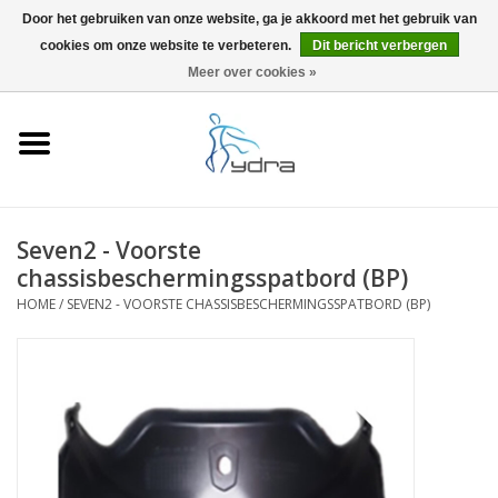
Door het gebruiken van onze website, ga je akkoord met het gebruik van
cookies om onze website te verbeteren.
Dit bericht verbergen
EUR
/
GBP
0 Artikelen - €0,00
Meer over cookies »
Home
Modellen
Waar kopen
Seven2 - Voorste
chassisbeschermingsspatbord (BP)
Info
HOME
/
SEVEN2 - VOORSTE CHASSISBESCHERMINGSSPATBORD (BP)
Accessoires
Blog