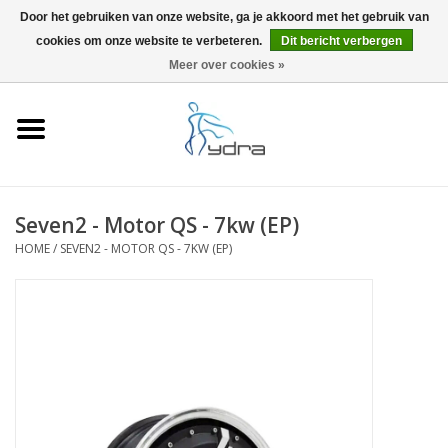
Door het gebruiken van onze website, ga je akkoord met het gebruik van
cookies om onze website te verbeteren.
Dit bericht verbergen
EUR
/
GBP
0 Artikelen - €0,00
Meer over cookies »
Home
Modellen
Waar kopen
Seven2 - Motor QS - 7kw (EP)
HOME
/
SEVEN2 - MOTOR QS - 7KW (EP)
Info
Accessoires
Blog