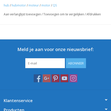
hub
/
hubmotor
/
moteur
/
motor
/
QS
Aan verlanglijst toevoegen
/
Toevoegen om te vergelijken
/
Afdrukken
Meld je aan voor onze nieuwsbrief:
ABONNEER
Klantenservice
Producten