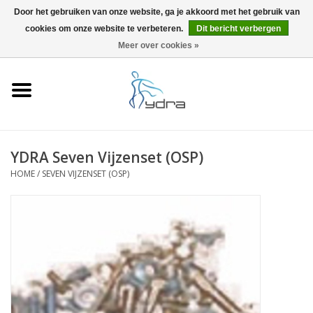
Door het gebruiken van onze website, ga je akkoord met het gebruik van
cookies om onze website te verbeteren.
Dit bericht verbergen
EUR
/
GBP
0 Artikelen - €0,00
Meer over cookies »
Home
Modellen
Waar kopen
YDRA Seven Vijzenset (OSP)
HOME
/
SEVEN VIJZENSET (OSP)
Info
Accessoires
Blog