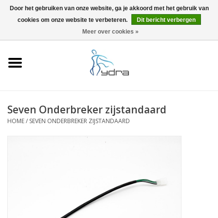
Door het gebruiken van onze website, ga je akkoord met het gebruik van
cookies om onze website te verbeteren.
Dit bericht verbergen
EUR
/
GBP
0 Artikelen - €0,00
Meer over cookies »
Home
Modellen
Waar kopen
Seven Onderbreker zijstandaard
HOME
/
SEVEN ONDERBREKER ZIJSTANDAARD
Info
Accessoires
Blog